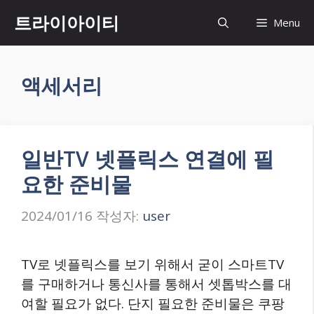
컨
트라이아이티
Menu
텐
츠
로
액세서리
건
너
뛰
기
일반TV 넷플릭스 연결에 필
요한 준비물
2024/01/16
작성자:
user
TV로 넷플릭스를 보기 위해서 굳이 스마트TV
를 구매하거나 통신사를 통해서 셋톱박스를 대
여할 필요가 없다. 단지 필요한 준비물은 쿠팡