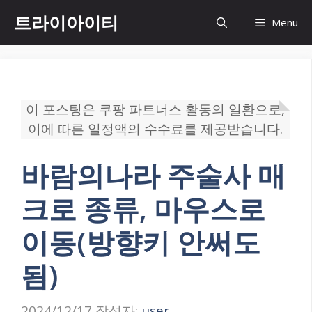
컨
트라이아이티
Menu
텐
츠
로
건
너
이 포스팅은 쿠팡 파트너스 활동의 일환으로,
뛰
이에 따른 일정액의 수수료를 제공받습니다.
기
바람의나라 주술사 매
크로 종류, 마우스로
이동(방향키 안써도
됨)
2024/12/17
작성자:
user