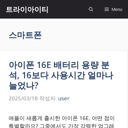
컨
트라이아이티
Menu
텐
츠
로
스마트폰
건
너
뛰
기
아이폰 16E 배터리 용량 분
석, 16보다 사용시간 얼마나
늘었나?
2025/03/18
작성자:
user
애플이 새롭게 출시한 아이폰 16E, 어떤 점이
특별할까요? 그중에서도 가장 강력한 업그레