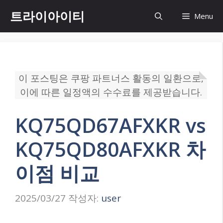
컨
트라이아이티
Menu
텐
츠
로
건
너
이 포스팅은 쿠팡 파트너스 활동의 일환으로,
뛰
이에 따른 일정액의 수수료를 제공받습니다.
기
KQ75QD67AFXKR vs
KQ75QD80AFXKR 차
이점 비교
2025/03/27
작성자:
user