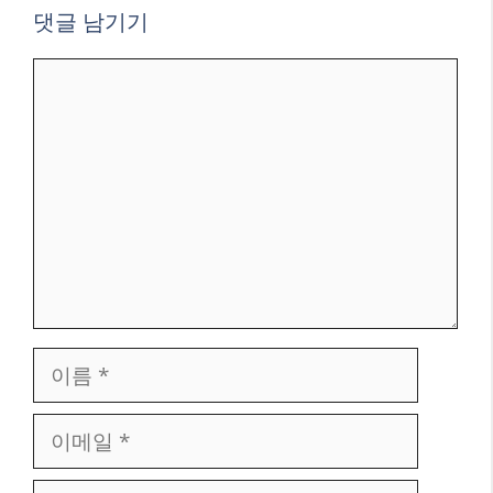
댓글 남기기
댓
글
이
름
이
메
일