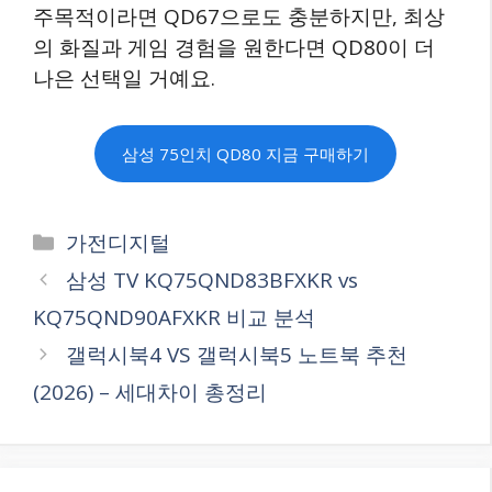
주목적이라면 QD67으로도 충분하지만, 최상
의 화질과 게임 경험을 원한다면 QD80이 더
나은 선택일 거예요.
삼성 75인치 QD80 지금 구매하기
카
가전디지털
테
삼성 TV KQ75QND83BFXKR vs
고
KQ75QND90AFXKR 비교 분석
리
갤럭시북4 VS 갤럭시북5 노트북 추천
(2026) – 세대차이 총정리